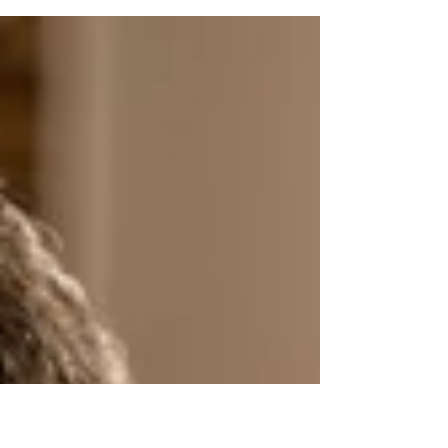
Patrick et Murielle Chevalier, couple
strasbourgeois fondu d’amour...