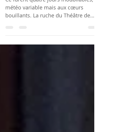
VIVE SÉGURE 2024 !
Ce furent quatre jours inoubliables, à
météo variable mais aux cœurs
bouillants. La ruche du Théâtre de
Ségure referme ses alvéoles, mais...