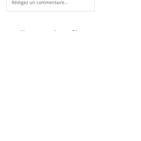
Rédigez un commentaire...
Abonnez-vous à notre Blog
Restez informé
E-mail
S'abonner
Posts Récents
IL FUT POUR LA 9e FOIS…