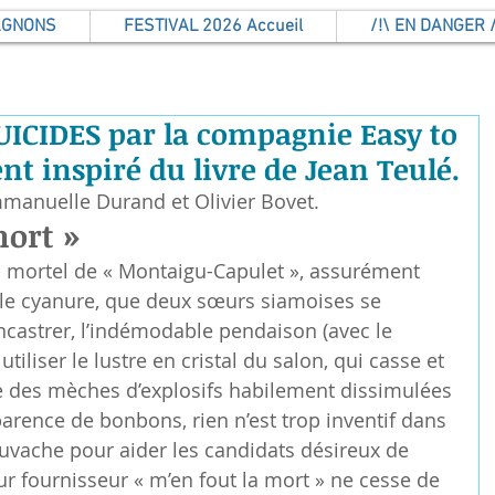
AGNONS
FESTIVAL 2026 Accueil
/!\ EN DANGER /
ICIDES par la compagnie Easy to
nt inspiré du livre de Jean Teulé.
manuelle Durand et Olivier Bovet.
mort »
n mortel de « Montaigu-Capulet », assurément 
e le cyanure, que deux sœurs siamoises se 
ncastrer, l’indémodable pendaison (avec le 
iliser le lustre en cristal du salon, qui casse et 
e des mèches d’explosifs habilement dissimulées 
parence de bonbons, rien n’est trop inventif dans 
Tuvache pour aider les candidats désireux de 
ur fournisseur « m’en fout la mort » ne cesse de 