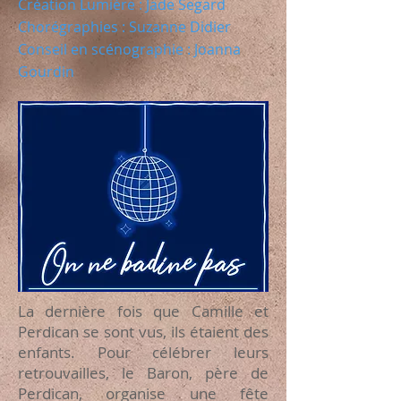
Création Lumière : Jade Segard
Chorégraphies : Suzanne Didier
Conseil en scénographie : Joanna
Gourdin
La dernière fois que Camille et
Perdican se sont vus, ils étaient des
enfants. Pour célébrer leurs
retrouvailles, le Baron, père de
Perdican, organise une fête