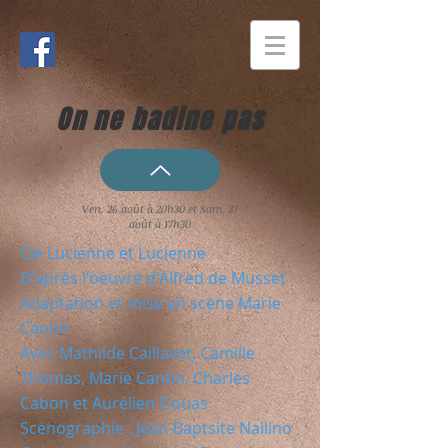
On ne badine pas
Ven. 26 août à 20h30 et Sam. 27
août à 17h30
Cie Lucienne et Lucienne
D'après l'oeuvre d'Alfred de Musset
Adaptation et mise en scène Marie
Cantin
Avec Mathilde Caillavet, Camille
Thomas, Marie Cantin, Charles
Cabon et Aurélien Gouas
Scénographie : Jean-Baptsite Nallino