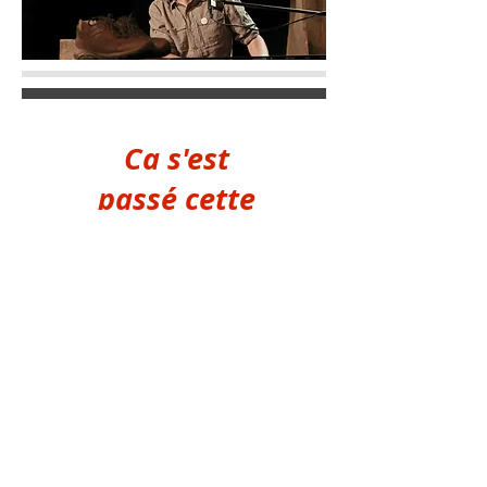
Ca s'est
passé cette
saison...
Samedi 18 mai à 20h30 et
dimanche 19 mai à 17h
« L’Âme du Vin »
avec Patrice Bourgeon
Patrice Bourgeon propose une