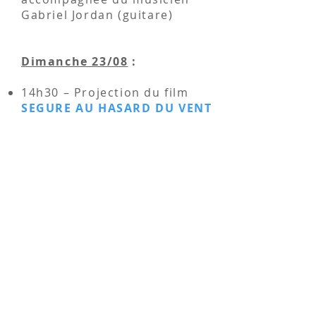
Gabriel Jordan (guitare)
Dimanche 23/08
:
14h30 – Projection du film
SEGURE AU HASARD DU VENT
une production et réalisation
des Compagnons de Segure
17h00 –
PRELUDE DE PAN
par
Gaël Mevel (musicien et
comédien)
sur une nouvelle de Jean
Giono
19h-00 –
« PAT »
de et avec
Jérôme Lang,
un spectacle comique déjanté
pour tout public dès 8 ans