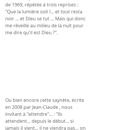
de 1969, répétée à trois reprises : 
"Que la lumière soit !... et tout resta 
noir ... et Dieu se tut ... Mais qui donc 
me réveille au milieu de la nuit pour 
me dire qu'il est Dieu ?".
Ou bien encore cette saynète, écrite 
en 2008 par Jean-Claude , nous 
invitant à "attendre"... : "Ils 
attendent... depuis le début... si 
jamais il vient... il ne viendra pas... on 