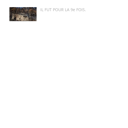
IL FUT POUR LA 9e FOIS…
ANTHROPO-SCENES
J’ESSAIE DE TUER
PERSONNE
AMGLO
DANS LE POTAGE