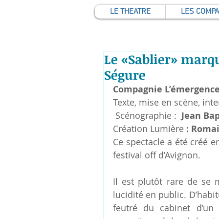
LE THEATRE
LES COMP
Le «Sablier» marqu
Ségure
Compagnie L’émergenc
Texte, mise en scène, inte
 Scénographie :  
Jean Bap
Création Lumière
 : Roma
Ce spectacle a été créé e
festival off d’Avignon.
Il est plutôt rare de se
lucidité en public. D’habi
feutré du cabinet d’un 